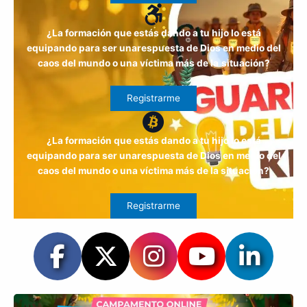
¿La formación que estás dando a tu hijo lo está
equipando para ser unarespuesta de Dios en medio del
caos del mundo o una víctima más de la
situación?
Registrarme
¿La formación que estás dando a tu hijo lo está
equipando para ser unarespuesta de Dios en medio del
caos del mundo o una víctima más de la
situación?
Registrarme