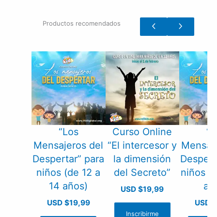
Productos recomendados
“Los
Curso Online
“L
Mensajeros del
“El intercesor y
Mensaje
Despertar” para
la dimensión
Despert
niños (de 12 a
del Secreto”
niños (d
14 años)
añ
USD $
19,99
USD $
19,99
USD $
Inscribirme