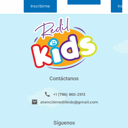
Inscribirme
Inscr
Contáctanos
+1 (786) 865-2913
atenciónredilkids@gmail.com
Síguenos