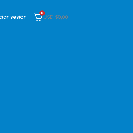
0
iciar sesión
USD $
0,00