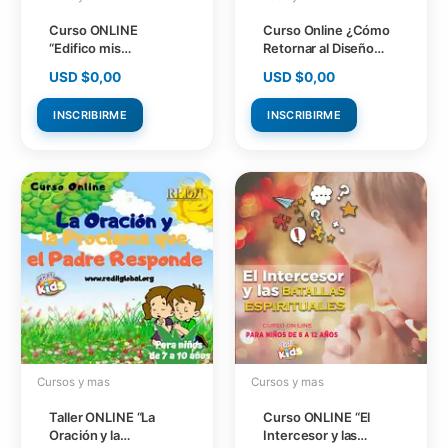
Curso ONLINE
Curso Online ¿Cómo
“Edifico mis
Retornar al Diseño
relaciones en la
Original? (Cuba)
USD $
0,00
USD $
0,00
Verdad” (Cuba)
INSCRIBIRME
INSCRIBIRME
Cursos y mas
Cursos y mas
Taller ONLINE “La
Curso ONLINE “El
Oración y la
Intercesor y las