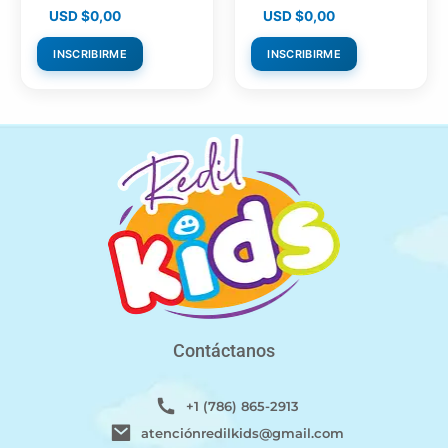
Proclamación que el
Batallas Espirituales”
USD $
0,00
USD $
0,00
Padre Responde”
(Cuba)
(Cuba)
INSCRIBIRME
INSCRIBIRME
Contáctanos
+1 (786) 865-2913
atenciónredilkids@gmail.com