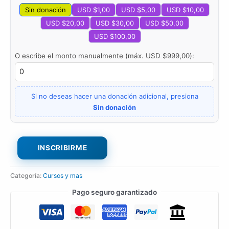
Sin donación
USD $
1,00
USD $
5,00
USD $
10,00
USD $
20,00
USD $
30,00
USD $
50,00
USD $
100,00
O escribe el monto manualmente (máx.
USD $
999,00
):
Si no deseas hacer una donación adicional, presiona
Sin donación
INSCRIBIRME
Categoría:
Cursos y mas
Pago seguro garantizado